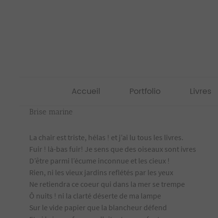
Passer
au
contenu
Accueil
Portfolio
Livres
Brise marine
La chair est triste, hélas ! et j’ai lu tous les livres.
Fuir ! là-bas fuir! Je sens que des oiseaux sont ivres
D’être parmi l’écume inconnue et les cieux !
Rien, ni les vieux jardins reflétés par les yeux
Ne retiendra ce coeur qui dans la mer se trempe
Ô nuits ! ni la clarté déserte de ma lampe
Sur le vide papier que la blancheur défend