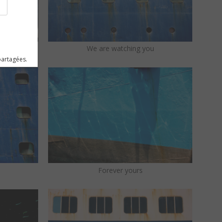
We are watching you
partagées.
Forever yours