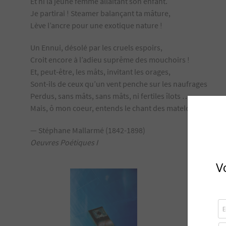
Et ni la jeune femme allaitant son enfant.
Je partirai ! Steamer balançant ta mâture,
Lève l’ancre pour une exotique nature !
Un Ennui, désolé par les cruels espoirs,
Croit encore à l’adieu suprême des mouchoirs !
Et, peut-être, les mâts, invitant les orages,
Sont-ils de ceux qu’un vent penche sur les naufrages
Perdus, sans mâts, sans mâts, ni fertiles îlots …
Mais, ô mon coeur, entends le chant des matelots !
— Stéphane Mallarmé (1842-1898)
Oeuvres Poétiques I
V