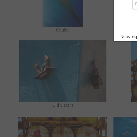
Coulée
Nous resp
Old Sisters