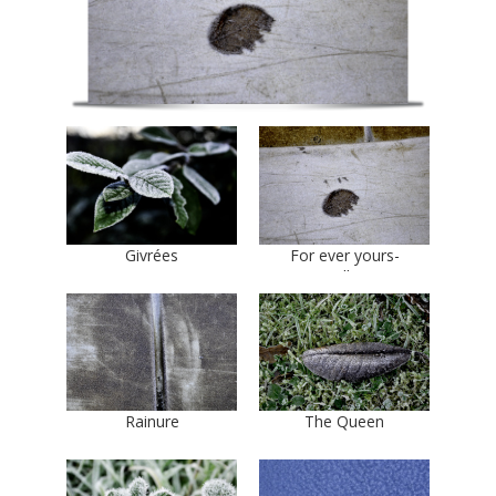
Givrées
For ever yours-
Emmanuelle Prosper
Rainure
The Queen