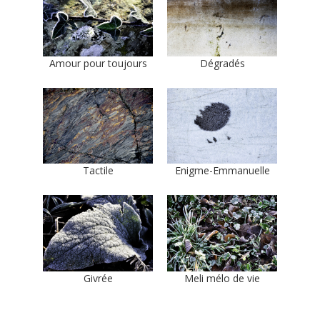
Amour pour toujours
Dégradés
Tactile
Enigme-Emmanuelle
Prosper
Givrée
Meli mélo de vie